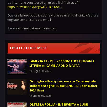
da internet e considerati ammissibili al "fair use" (
https://it.wikipedia.org/wiki/Fair_use
).
Qualora la loro pubblicazione violasse eventuali diritti d’autore,
vogliate comunicarlo via email.
Saranno immediatamente rimossi.
I PIÙ LETTI DEL MESE
LAMEZIA TERME - 22 aprile 1989: Quando i
LITFIBA mi CAMBIARONO la VITA
Luglio 30, 2026
Orgoglio e Precipizio ovvero Cenerentola
sulle Montagne Russe: ANORA (Sean Baker -
2024 Usa)
Marzo 05, 2025
OLTRE LA FOLLIA - INTERVISTA A LUIGI