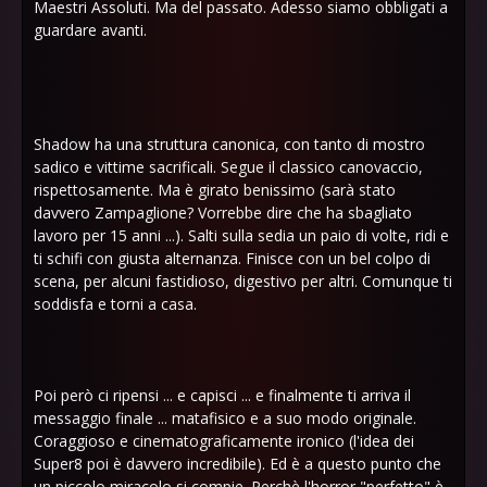
Maestri Assoluti. Ma del passato. Adesso siamo obbligati a
guardare avanti.
Shadow ha una struttura canonica, con tanto di mostro
sadico e vittime sacrificali. Segue il classico canovaccio,
rispettosamente. Ma è girato benissimo (sarà stato
davvero Zampaglione? Vorrebbe dire che ha sbagliato
lavoro per 15 anni ...). Salti sulla sedia un paio di volte, ridi e
ti schifi con giusta alternanza. Finisce con un bel colpo di
scena, per alcuni fastidioso, digestivo per altri. Comunque ti
soddisfa e torni a casa.
Poi però ci ripensi ... e capisci ... e finalmente ti arriva il
messaggio finale ... matafisico e a suo modo originale.
Coraggioso e cinematograficamente ironico (l'idea dei
Super8 poi è davvero incredibile). Ed è a questo punto che
un piccolo miracolo si compie. Perchè l'horror "perfetto" è