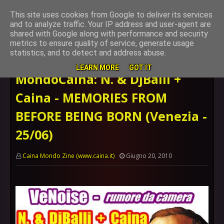
This site uses cookies from Google to deliver its services
and to analyze traffic. Your IP address and user-agent are
shared with Google along with performance and security
metrics to ensure quality of service, generate usage
Home page
musica
MondoCaina: N. & DjBalli + Caina - MEMORIES
statistics, and to detect and address abuse.
FROM BEFORE BEING BORN (Venezia - 25/06)
LEARN MORE
GOT IT
MondoCaina: N. & DjBalli +
Caina - MEMORIES FROM
BEFORE BEING BORN (Venezia -
25/06)
Caina Mondo Zine (www.caina.it)
Giugno 20, 2010