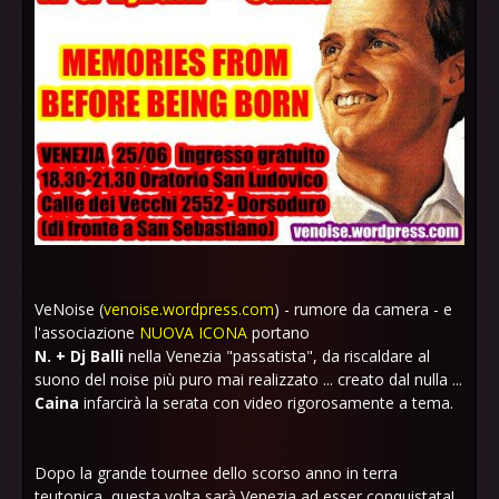
VeNoise (
venoise.wordpress.com
) - rumore da camera - e
l'associazione
NUOVA ICONA
portano
N. + Dj Balli
nella Venezia "passatista", da riscaldare al
suono del noise più puro mai realizzato ... creato dal nulla ...
Caina
infarcirà la serata con video rigorosamente a tema.
Dopo la grande tournee dello scorso anno in terra
teutonica, questa volta sarà Venezia ad esser conquistata!