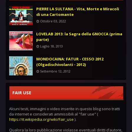
PIERRE LA SULTANA - Vita, Morte e Miracoli
di una Cartomante
Ottobre 03, 2022
LOVELAB 2013: la Sagra della GNOCCA (prima
parte)
Luglio 18, 2013
MONDOCAINA: FATUR - CESSO 2012
(Olgadischivolanti - 2012)
Settembre 12, 2012
FAIR USE
Alcuni testi, immagini o video inserite in questo blog sono tratti
da internet e considerati ammissibili al "fair use" (
https://it.wikipedia.org/wiki/Fair_use
).
Qualora la loro pubblicazione violasse eventuali diritti d’autore,