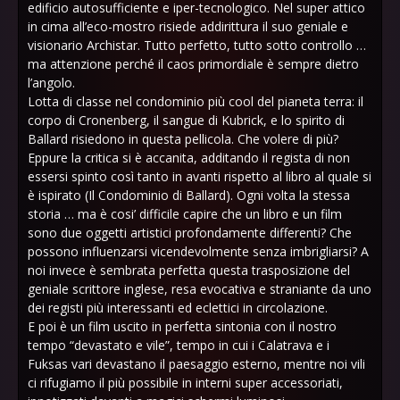
edificio autosufficiente e iper-tecnologico. Nel super attico
in cima all’eco-mostro risiede addirittura il suo geniale e
visionario Archistar. Tutto perfetto, tutto sotto controllo …
ma attenzione perché il caos primordiale è sempre dietro
l’angolo.
Lotta di classe nel condominio più cool del pianeta terra: il
corpo di Cronenberg, il sangue di Kubrick, e lo spirito di
Ballard risiedono in questa pellicola. Che volere di più?
Eppure la critica si è accanita, additando il regista di non
essersi spinto così tanto in avanti rispetto al libro al quale si
è ispirato (Il Condominio di Ballard). Ogni volta la stessa
storia … ma è cosi’ difficile capire che un libro e un film
sono due oggetti artistici profondamente differenti? Che
possono influenzarsi vicendevolmente senza imbrigliarsi? A
noi invece è sembrata perfetta questa trasposizione del
geniale scrittore inglese, resa evocativa e straniante da uno
dei registi più interessanti ed eclettici in circolazione.
E poi è un film uscito in perfetta sintonia con il nostro
tempo “devastato e vile”, tempo in cui i Calatrava e i
Fuksas vari devastano il paesaggio esterno, mentre noi vili
ci rifugiamo il più possibile in interni super accessoriati,