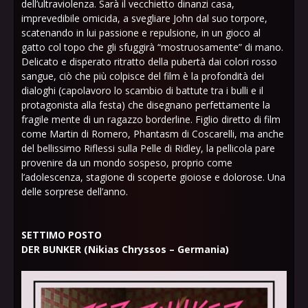
dell’ultraviolenza. Sarà il vecchietto dinanzi casa,
imprevedibile omicida, a svegliare John dal suo torpore,
scatenando in lui passione e repulsione, in un gioco al
gatto col topo che gli sfuggirà “mostruosamente” di mano.
Delicato e disperato ritratto della pubertà dai colori rosso
sangue, ciò che più colpisce del film è la profondità dei
dialoghi (capolavoro lo scambio di battute tra i bulli e il
protagonista alla festa) che disegnano perfettamente la
fragile mente di un ragazzo borderline. Figlio diretto di film
come Martin di Romero, Phantasm di Coscarelli, ma anche
del bellissimo Riflessi sulla Pelle di Ridley, la pellicola pare
provenire da un mondo sospeso, proprio come
l’adolescenza, stagione di scoperte gioiose e dolorose. Una
delle sorprese dell’anno.
SETTIMO POSTO
DER BUNKER (Nikias Chryssos – Germania)