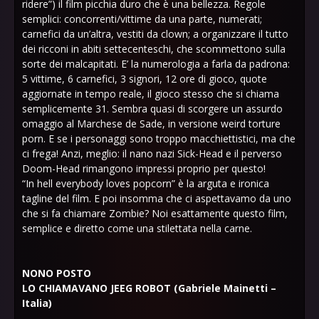
ridere”) il film picchia duro che è una bellezza. Regole
semplici: concorrenti/vittime da una parte, numerati;
carnefici da un’altra, vestiti da clown; a organizzare il tutto
dei ricconi in abiti settecenteschi, che scommettono sulla
sorte dei malcapitati. E’ la numerologia a farla da padrona:
5 vittime, 6 carnefici, 3 signori, 12 ore di gioco, quote
aggiornate in tempo reale, il gioco stesso che si chiama
semplicemente 31. Sembra quasi di scorgere un assurdo
omaggio al Marchese de Sade, in versione weird torture
porn. E se i personaggi sono troppo macchiettistici, ma che
ci frega! Anzi, meglio: il nano nazi Sick-Head e il perverso
Doom-Head rimangono impressi proprio per questo!
“In hell everybody loves popcorn” è la arguta e ironica
tagline del film. E poi insomma che ci aspettavamo da uno
che si fa chiamare Zombie? Noi esattamente questo film,
semplice e diretto come una stilettata nella carne.
NONO POSTO
LO CHIAMAVANO JEEG ROBOT (Gabriele Mainetti –
Italia)