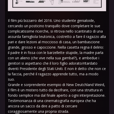
Il film più bizzarro del 2016. Uno studente genialoide,
cercando un posticino tranquillo dove completare le sue
complicatissime ricerche, si ritrova nello scantinato di una
assurda famigliola teutonica, costretto a fare il ragazzo alla
pari e dare lezioni al moccioso di casa, un bambascione
grande, grosso e capoccione. Nella casetta regna il delirio:
il padre è in fissa con le barzellette stupide, la madre parla
con un alieno (che vive nella sua gamba!?), e ambedue i
genitori si aspettano che il loro figlio adorato/ritardato
diventi Presidente degli Stati Uniti. E non è detto che non ce
la faccia, perché il ragazzo apprende tutto, ma a modo
suo.
Grande e sorprendente esempio di New Deutchland Weird,
il film è un mistero tutto da decifrare, con una struttura in
fondo semplice ma dal finale aperto a ogni interpretazione.
Testimonianza di una cinematografia europea che ha
ancora un sacco da dire a patto di cercare
coraggiosamente una propria strada.