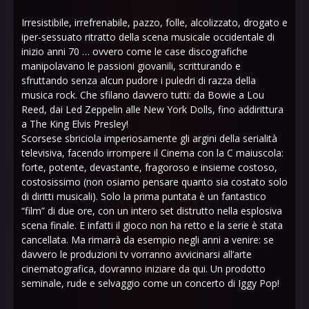
Irresistibile, irrefrenabile, pazzo, folle, alcolizzato, drogato e
iper-sessuato ritratto della scena musicale occidentale di
inizio anni 70 … ovvero come le case discografiche
manipolavano le passioni giovanili, scritturando e
sfruttando senza alcun pudore i puledri di razza della
musica rock. Che sfilano davvero tutti: da Bowie a Lou
Reed, dai Led Zeppelin alle New York Dolls, fino addirittura
a The King Elvis Presley!
Scorsese sbriciola imperiosamente gli argini della serialità
televisiva, facendo irrompere il Cinema con la C maiuscola:
forte, potente, devastante, fragoroso e insieme costoso,
costosissimo (non osiamo pensare quanto sia costato solo
di diritti musicali). Solo la prima puntata è un fantastico
“film” di due ore, con un intero set distrutto nella esplosiva
scena finale. E infatti il gioco non ha retto e la serie è stata
cancellata. Ma rimarrà da esempio negli anni a venire: se
davvero le produzioni tv vorranno avvicinarsi all’arte
cinematografica, dovranno iniziare da qui. Un prodotto
seminale, rude e selvaggio come un concerto di Iggy Pop!