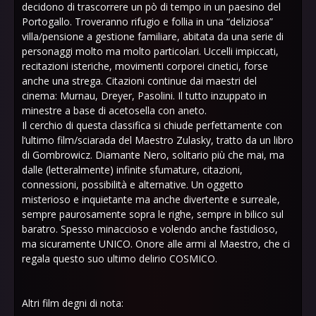
decidono di trascorrere un pò di tempo in un paesino del
Portogallo. Troveranno rifugio e follia in una “deliziosa”
villa/pensione a gestione familiare, abitata da una serie di
personaggi molto ma molto particolari. Uccelli impiccati,
recitazioni isteriche, movimenti corporei cinetici, forse
anche una strega. Citazioni continue dai maestri del
cinema: Murnau, Dreyer, Pasolini. Il tutto inzuppato in
minestre a base di acetosella con aneto.
Il cerchio di questa classifica si chiude perfettamente con
l‘ultimo film/sciarada del Maestro Zulasky, tratto da un libro
di Gombrowicz. Diamante Nero, solitario più che mai, ma
dalle (letteralmente) infinite sfumature, citazioni,
connessioni, possibilità e alternative. Un oggetto
misterioso e inquietante ma anche divertente e surreale,
sempre paurosamente sopra le righe, sempre in bilico sul
baratro. Spesso minaccioso e volendo anche fastidioso,
ma sicuramente UNICO. Onore alle armi al Maestro, che ci
regala questo suo ultimo delirio COSMICO.
Altri film degni di nota: