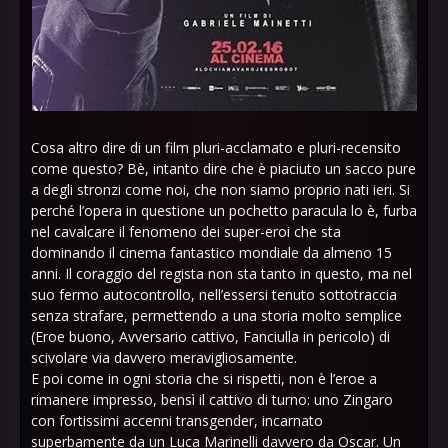
Cosa altro dire di un film pluri-acclamato e pluri-recensito
come questo? Bè, intanto dire che è piaciuto un sacco pure
a degli stronzi come noi, che non siamo proprio nati ieri. Si
perché l’opera in questione un pochetto paracula lo è, furba
nel cavalcare il fenomeno dei super-eroi che sta
dominando il cinema fantastico mondiale da almeno 15
anni. Il coraggio del regista non sta tanto in questo, ma nel
suo fermo autocontrollo, nell’essersi tenuto sottotraccia
senza strafare, permettendo a una storia molto semplice
(Eroe buono, Avversario cattivo, Fanciulla in pericolo) di
scivolare via davvero meravigliosamente.
E poi come in ogni storia che si rispetti, non è l’eroe a
rimanere impresso, bensì il cattivo di turno: uno Zingaro
con fortissimi accenni transgender, incarnato
superbamente da un Luca Marinelli davvero da Oscar. Un