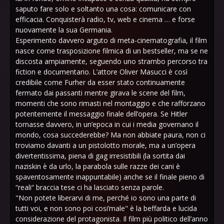
saputo fare solo e soltanto una cosa: comunicare con
efficacia. Conquisterà radio, tv, web e cinema … e forse
nuovamente la sua Germania.
Esperimento davvero arguto di meta-cinematografia, il film
nasce come trasposizione filmica di un bestseller, ma se ne
discosta ampiamente, seguendo uno strambo percorso tra
fiction e documentario. L’attore Oliver Masucci è così
credibile come Furher da esser stato continuamente
fermato dai passanti mentre girava le scene del film,
momenti che sono rimasti nel montaggio e che rafforzano
potentemente il messaggio finale dell’opera. Se Hitler
tornasse davvero, in un’epoca in cui i media governano il
mondo, cosa succederebbe? Ma non abbiate paura, non ci
troviamo davanti a un pistolotto morale, ma a un’opera
divertentissima, piena di gag irresistibili (la sortita dai
naziskin è da urlo, la parabola sulle razze dei cani è
spaventosamente inappuntabile) anche se il finale pieno di
“reali“ braccia tese ci ha lasciato senza parole.
"Non potete liberarvi di me, perché io sono una parte di
tutti voi, e non sono poi cosi’male" è la beffarda e lucida
considerazione del protagonista. Il film più politico dell’anno