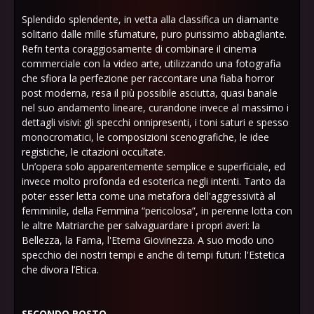
Splendido splendente, in vetta alla classifica un diamante
solitario dalle mille sfumature, puro purissimo abbagliante.
Refn tenta coraggiosamente di combinare il cinema
commerciale con la video arte, utilizzando una fotografia
che sfiora la perfezione per raccontare una fiaba horror
post moderna, resa il più possibile asciutta, quasi banale
nel suo andamento lineare, curandone invece al massimo i
dettagli visivi: gli specchi onnipresenti, i toni saturi e spesso
monocromatici, le composizioni scenografiche, le idee
registiche, le citazioni occultate.
Un’opera solo apparentemente semplice e superficiale, ed
invece molto profonda ed esoterica negli intenti. Tanto da
poter esser letta come una metafora dell'aggressività al
femminile, della Femmina “pericolosa”, in perenne lotta con
le altre Matriarche per salvaguardare i propri averi: la
Bellezza, la Fama, l'Eterna Giovinezza. A suo modo uno
specchio dei nostri tempi e anche di tempi futuri: l'Estetica
che divora l’Etica.
SECONDO POSTO