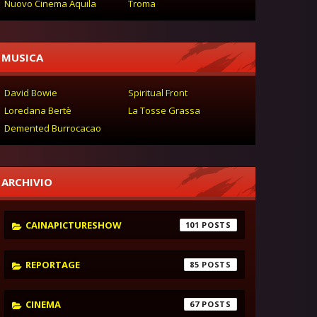
Nuovo Cinema Aquila
Troma
MUSICA
David Bowie
Spiritual Front
Loredana Bertè
La Tosse Grassa
Demented Burrocacao
ARCHIVIO
CAINAPICTURESHOW
101
REPORTAGE
85
CINEMA
67