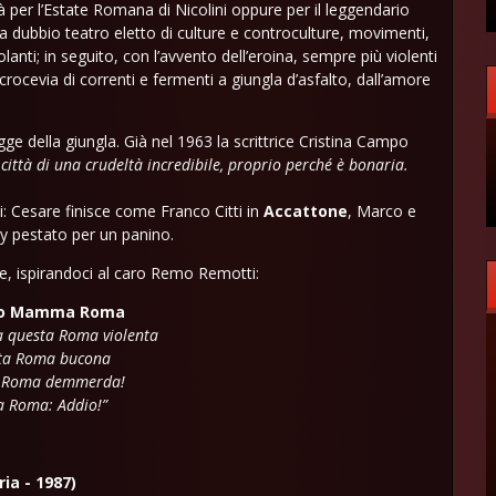
à per l’Estate Romana di Nicolini oppure per il leggendario
 dubbio teatro eletto di culture e controculture, movimenti,
molanti; in seguito, con l’avvento dell’eroina, sempre più violenti
 crocevia di correnti e fermenti a giungla d’asfalto, dall’amore
ge della giungla. Già nel 1963 la scrittrice Cristina Campo
ittà di una crudeltà incredibile, proprio perché è bonaria.
nati: Cesare finisce come Franco Citti in
Accattone
, Marco e
ry pestato per un panino.
ne, ispirandoci al caro Remo Remotti:
lo Mamma Roma
a questa Roma violenta
ta Roma bucona
a Roma demmerda!
Roma: Addio!”
ia - 1987)