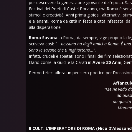
per descrivere la generazione giovanile dell’epoca. Sar
Festival dei Poeti di Castel Porziano, ma Roma è senza
stimoli e creatività. Anni prima gioiosi, alternativi, sti
e alienanti. Roma da città in festa a città infestata, da
alla disperazione.
Roma Savana
: a Roma, da sempre, vige proprio la leg
scriveva così:
”… nessuno ha degli amici a Roma. È una c
Sono le savane che ti inghiottono…”
.
Infatti, crudeli e spietati sono i finali dei film selezio
Dario come la Guidi e la Carati in
Avere 20 Anni
, Ger
Permetteteci allora un pensiero poetico per l’occasio
Affancu
"Me ne vado d
da ques
da quest
Mamma 
Il CULT:
L’IMPERATORE DI ROMA (Nico D’Alessandr