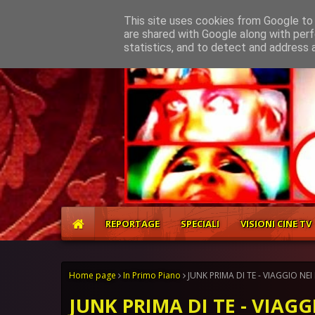
Home
About
Contact
This site uses cookies from Google to d
are shared with Google along with perf
statistics, and to detect and address 
REPORTAGE
SPECIALI
VISIONI CINE TV
Home page
In Primo Piano
JUNK PRIMA DI TE - VIAGGIO NEI
JUNK PRIMA DI TE - VIAG