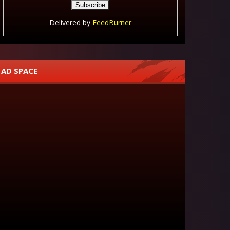
Delivered by
FeedBurner
AD SPACE