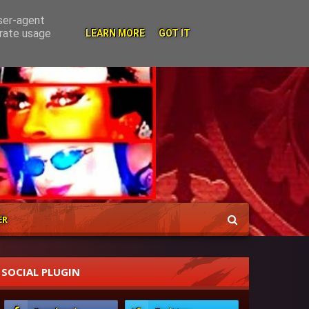
user-agent
erate usage
LEARN MORE
GOT IT
ER
SOCIAL PLUGIN