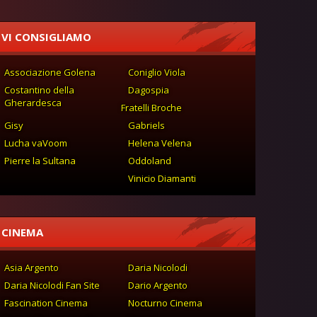
VI CONSIGLIAMO
Associazione Golena
Coniglio Viola
Costantino della
Dagospia
Gherardesca
Fratelli Broche
Gisy
Gabriels
Lucha vaVoom
Helena Velena
Pierre la Sultana
Oddoland
Vinicio Diamanti
CINEMA
Asia Argento
Daria Nicolodi
Daria Nicolodi Fan Site
Dario Argento
Fascination Cinema
Nocturno Cinema