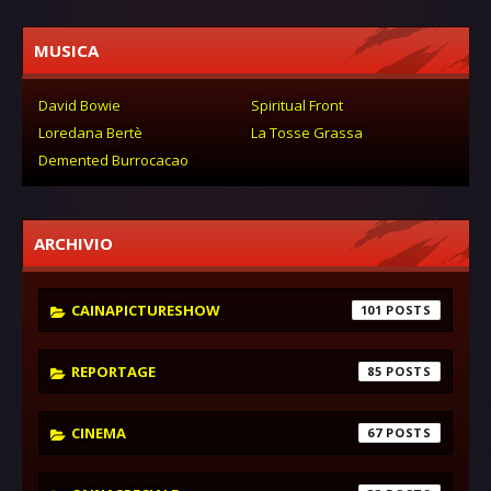
MUSICA
David Bowie
Spiritual Front
Loredana Bertè
La Tosse Grassa
Demented Burrocacao
ARCHIVIO
CAINAPICTURESHOW
101
REPORTAGE
85
CINEMA
67