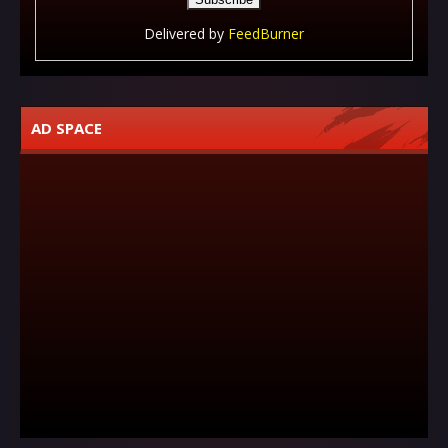
Delivered by
FeedBurner
AD SPACE