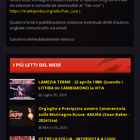
da internet e considerati ammissibili al "fair use" (
https://it.wikipedia.org/wiki/Fair_use
).
Qualora la loro pubblicazione violasse eventuali diritti d’autore,
vogliate comunicarlo via email.
Saranno immediatamente rimossi.
I PIÙ LETTI DEL MESE
LAMEZIA TERME - 22 aprile 1989: Quando i
LITFIBA mi CAMBIARONO la VITA
Luglio 30, 2026
Orgoglio e Precipizio ovvero Cenerentola
sulle Montagne Russe: ANORA (Sean Baker -
2024 Usa)
Marzo 05, 2025
OLTRE LA FOLLIA - INTERVISTA A LUIGI