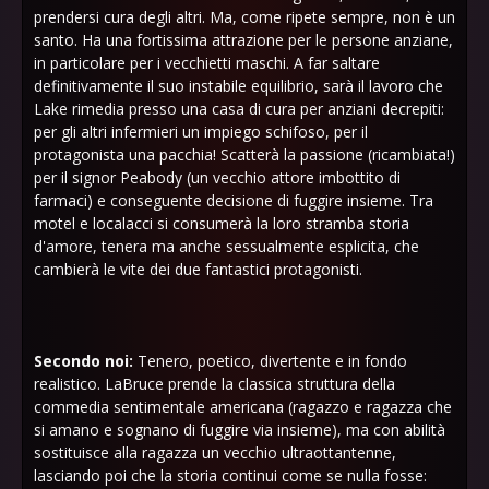
prendersi cura degli altri. Ma, come ripete sempre, non è un
santo. Ha una fortissima attrazione per le persone anziane,
in particolare per i vecchietti maschi. A far saltare
definitivamente il suo instabile equilibrio, sarà il lavoro che
Lake rimedia presso una casa di cura per anziani decrepiti:
per gli altri infermieri un impiego schifoso, per il
protagonista una pacchia! Scatterà la passione (ricambiata!)
per il signor Peabody (un vecchio attore imbottito di
farmaci) e conseguente decisione di fuggire insieme. Tra
motel e localacci si consumerà la loro stramba storia
d'amore, tenera ma anche sessualmente esplicita, che
cambierà le vite dei due fantastici protagonisti.
Secondo noi:
Tenero, poetico, divertente e in fondo
realistico. LaBruce prende la classica struttura della
commedia sentimentale americana (ragazzo e ragazza che
si amano e sognano di fuggire via insieme), ma con abilità
sostituisce alla ragazza un vecchio ultraottantenne,
lasciando poi che la storia continui come se nulla fosse: