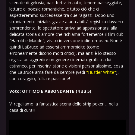
scenate di gelosia, baci furtivi in auto, tenere passeggiate,
letture di poesie romantiche, e tutto ciò che ci
aspetteremmo succedesse tra due ragazzi. Dopo uno
straniamento iniziale, grazie a una abilità registica davvero
sorprendente, lo spettatore arriva ad appassionarsi alla
delicata storia d'amore che richiama fortemente il film cult
"Harold e Maude", virato in versione indie-omosex. Non è
quindi LaBruce ad essersi ammorbidito (come
erroneamente dicono molti critici), ma anzi è lo stesso
regista ad aggredire un genere cinematografico a lui
estraneo, per inserirvi storie e visioni personalissime, cosa
che LaBruce ama fare da sempre (vedi
"Hustler White"
),
con coraggio, follia e passione!
Voto: OTTIMO E ABBONDANTE (4 su 5)
Vi regaliamo la fantastica scena dello strip poker ... nella
casa di cura!!!