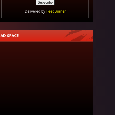
Delivered by
FeedBurner
AD SPACE