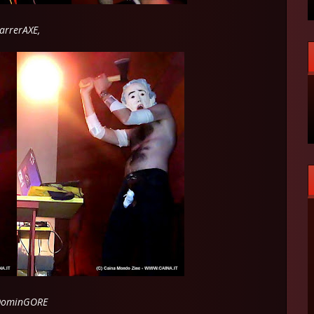
arrerAXE,
DominGORE