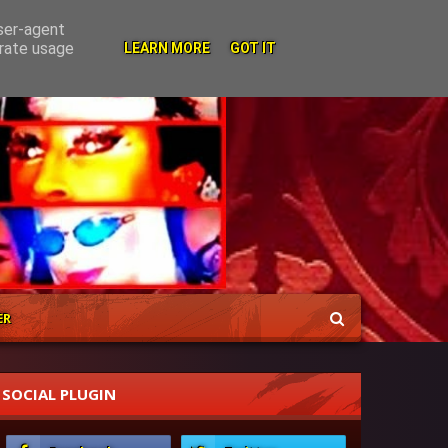
user-agent
erate usage
LEARN MORE
GOT IT
ER
SOCIAL PLUGIN