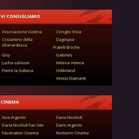
VI CONSIGLIAMO
Associazione Golena
Coniglio Viola
Costantino della
Dagospia
Gherardesca
Fratelli Broche
Gisy
Gabriels
Lucha vaVoom
Helena Velena
Pierre la Sultana
Oddoland
Vinicio Diamanti
CINEMA
Asia Argento
Daria Nicolodi
Daria Nicolodi Fan Site
Dario Argento
Fascination Cinema
Nocturno Cinema