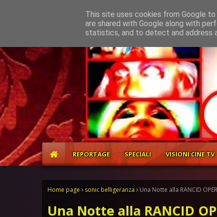
Home
About
Contact
This site uses cookies from Google to d
are shared with Google along with perf
statistics, and to detect and address 
REPORTAGE
SPECIALI
VISIONI CINE TV
Home page
sonic belligeranza
Una Notte alla RANCID OPER
Una Notte alla RANCID OP