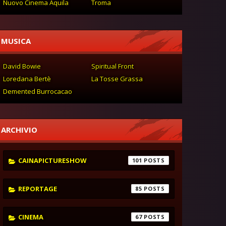
Nuovo Cinema Aquila
Troma
MUSICA
David Bowie
Spiritual Front
Loredana Bertè
La Tosse Grassa
Demented Burrocacao
ARCHIVIO
CAINAPICTURESHOW
101
REPORTAGE
85
CINEMA
67