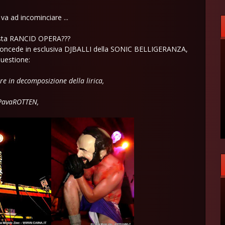
 va ad incominciare ...
uesta RANCID OPERA???
concede in esclusiva DJBALLI della SONIC BELLIGERANZA,
questione:
e in decomposizione della lirica,
PavaROTTEN,