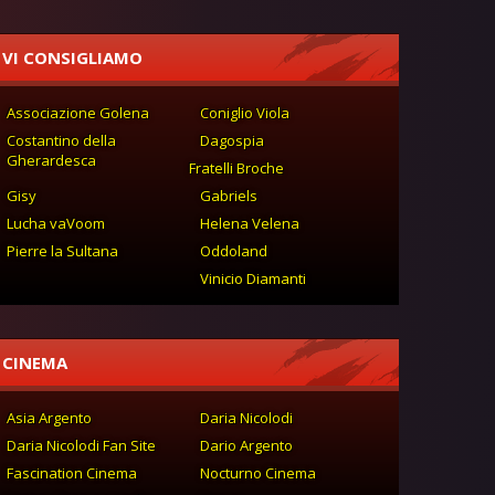
VI CONSIGLIAMO
Associazione Golena
Coniglio Viola
Costantino della
Dagospia
Gherardesca
Fratelli Broche
Gisy
Gabriels
Lucha vaVoom
Helena Velena
Pierre la Sultana
Oddoland
Vinicio Diamanti
CINEMA
Asia Argento
Daria Nicolodi
Daria Nicolodi Fan Site
Dario Argento
Fascination Cinema
Nocturno Cinema