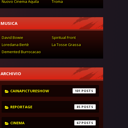
Nuovo Cinema Aquila
Troma
MUSICA
David Bowie
Spiritual Front
Loredana Bertè
La Tosse Grassa
Demented Burrocacao
ARCHIVIO
CAINAPICTURESHOW
101
REPORTAGE
85
CINEMA
67