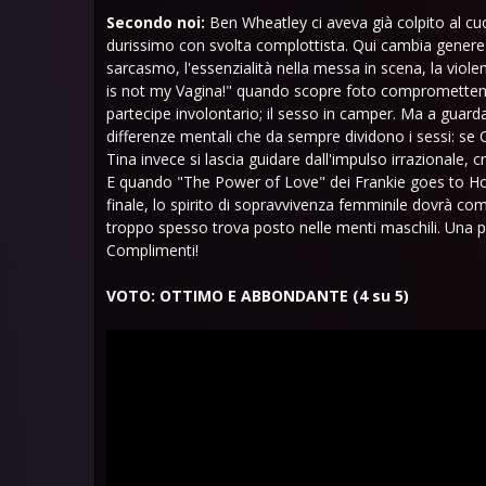
Secondo noi:
Ben Wheatley ci aveva già colpito al cuor
durissimo con svolta complottista. Qui cambia genere 
sarcasmo, l'essenzialità nella messa in scena, la violenz
is not my Vagina!" quando scopre foto compromettenti 
partecipe involontario; il sesso in camper. Ma a guardar
differenze mentali che da sempre dividono i sessi: se C
Tina invece si lascia guidare dall'impulso irrazionale,
E quando "The Power of Love" dei Frankie goes to Ho
finale, lo spirito di sopravvivenza femminile dovrà 
troppo spesso trova posto nelle menti maschili. Una pic
Complimenti!
VOTO: OTTIMO E ABBONDANTE (4 su 5)