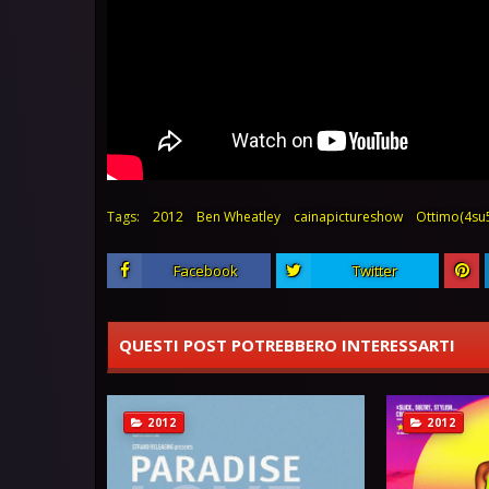
Tags:
2012
Ben Wheatley
cainapictureshow
Ottimo(4su
Facebook
Twitter
QUESTI POST POTREBBERO INTERESSARTI
2012
2012