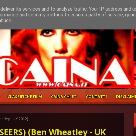
eliver its services and to analyze traffic. Your IP address and 
ormance and security metrics to ensure quality of service, gen
abuse.
CLASSIFICHE FILM
CAINA CHI E'?
CONTATTI
DISCLAIM
atley - UK 2012)
SEERS) (Ben Wheatley - UK