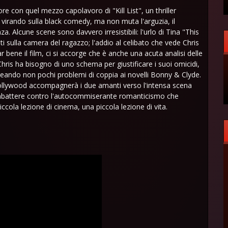
e con quel mezzo capolavoro di "Kill List", un thriller
virando sulla black comedy, ma non muta l'arguzia, il
a. Alcune scene sono davvero irresistibili: l'urlo di Tina "This
sulla camera del ragazzo; l'addio al celibato che vede Chris
 bene il film, ci si accorge che è anche una acuta analisi delle
hris ha bisogno di uno schema per giustificare i suoi omicidi,
 creando non pochi problemi di coppia ai novelli Bonny & Clyde.
llywood accompagnerà i due amanti verso l'intensa scena
combattere contro l'autocommiserante romanticismo che
cola lezione di cinema, una piccola lezione di vita.