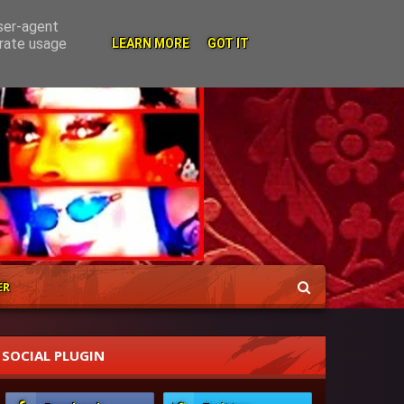
user-agent
erate usage
LEARN MORE
GOT IT
ER
SOCIAL PLUGIN