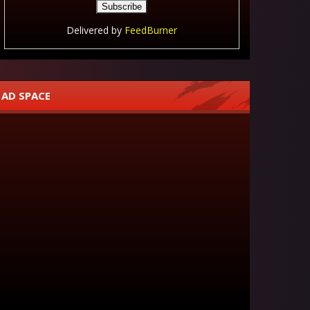
Delivered by
FeedBurner
AD SPACE